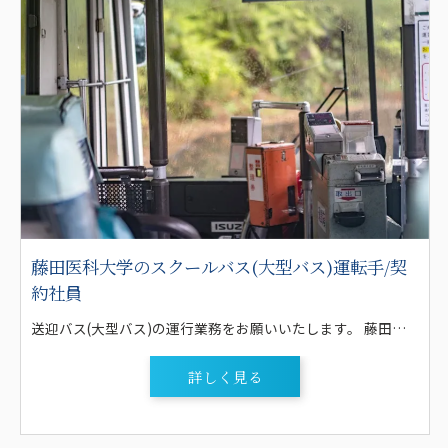
藤田医科大学のスクールバス(大型バス)運転手/契
約社員
送迎バス(大型バス)の運行業務をお願いいたします。 藤田医科大学の学生方々の送迎をおこないます。 運転する大型バスは、送迎タイプ又は観光タイプ。 前後駅～学校の短い距離(片道4～5.5K程度)を決まったルートで走行します。(最大で7本程度) もちろん休憩時間もしっかりと確保できます。 夏休みや春休みなど、学生さんの送迎がなくなる時期は、他業務(自動車学校スクールバスや企業送迎、貸切運行等)が多数あります。 【研修について】 ●1ヶ月程度 ・所長、課長等による事前教養・リーダー・サブリーダーによる運転教養 ・定期便のルート見習い・毎月の安全研修会 ※先輩がマンツーマンで指導します！
詳しく見る