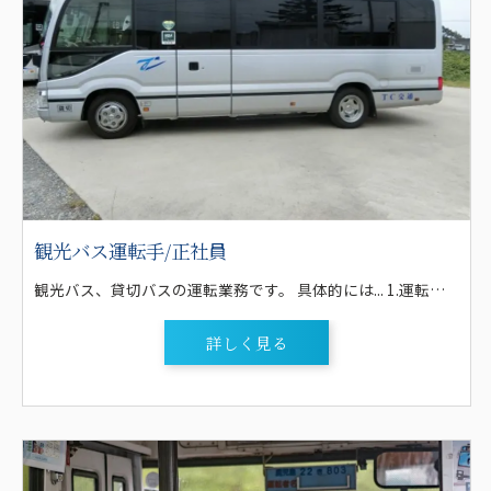
観光バス運転手/正社員
観光バス、貸切バスの運転業務です。 具体的には... 1.運転する観光バスは、大型バス(60人乗り・55人乗り)、または中型バス(27人乗り)がメインです。 2.日帰りが多いですが、行楽シーズンなどは、三河や東海地区はもちろん、関東や関西などに向かう1～2泊のコースが数回あります。 なお、宿泊を伴う場合は、1,000円/泊(マイクロ)・2,000円/泊(大バス)を支給します。 3.外国人向けの観光(インバウンド)は扱っていません。 4.観光バスの運行業務が少ない時期は、部活動の遠征や送迎、遠足や結婚式の送迎等の貸切バスの運行、地元大手企業の通勤バスや高校、 自動車学校の送迎バスの運行業務等があります。 5.正社員登用後は、運行管理者講習も受講して頂き、点呼業務など安全管理業務もして頂きます。 ＴC交通の運転手のお仕事は、企業送迎や学生のスクールバスなどの送迎が全体の仕事の7割以上を占めていますが、もちろん観光、貸切、企業イベント、学校行事、遠足、部活動送迎、冠婚葬祭等々様々な運転の仕事があります。 観光を担当するにはやはりスキルが必要となりますが、焦らずに徐々にステップアップしていけば大丈夫です！ シーズンによって観光が少ない時期でも、定期便の運行の仕事も多数ありますので稼ぎたい方は、しっかりと仕事があります。
詳しく見る