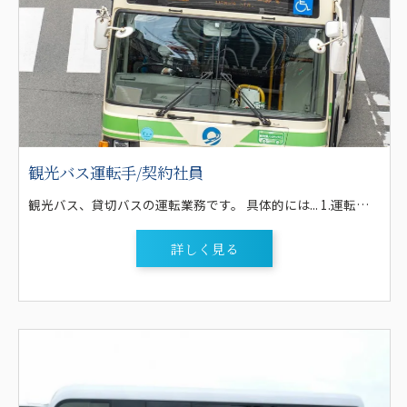
観光バス運転手/契約社員
観光バス、貸切バスの運転業務です。 具体的には... 1.運転する観光バスは、大型バス(60人乗り・55人乗り)、または中型バス(27人乗り)がメインです。 2.日帰りが多いですが、行楽シーズンなどは、三河や東海地区はもちろん、関東や関西などに向かう運行もあります。なお、宿泊を伴う場合は、1,000円/泊(マイクロ)・2,000円/泊(大バス)を支給します。 3.外国人向けの観光(インバウンド)は扱っていません。 4.観光バスの運行業務が少ない時期は、部活動の遠征や送迎、遠足や結婚式の送迎等の貸切バスの運行、地元大手企業の通勤バスや高校、自動車学校の送迎バスの運行業務等があります。 5.希望者には、運行管理者講習も受講して頂き、点呼業務など安全管理業務に携わることも可能です。 6.送迎バス業務では、地元大手企業の送迎、高校の送迎、学校行事、自動車学校の送迎等があります。経験を重ね、観光バス業務にステップアップしてゆくことも可能です。
詳しく見る