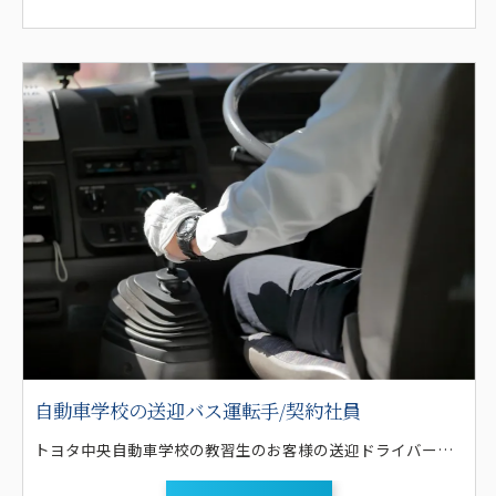
自動車学校の送迎バス運転手/契約社員
トヨタ中央自動車学校の教習生のお客様の送迎ドライバーのお仕事です。 免許を取りに見えているお客様の送迎です。安全第一の運転が求められます！ 基本に忠実な模範となる様な運転を心がけて運転をして頂きます。 運転する送迎バスは、普通車免許で乗れるバスが3台(ボクシーやハイエース)の他、主にコミューター(15人乗り)がメインです。繁忙期にはマイクロバスの運転の可能性もあります。 送迎地域は、豊田市内、およびその周辺で、通常18コースあります。 そのコース上にある、コンビニやガソリンスタンドなどの乗降ポイントに、教習生の方々を送迎します。 予約制ですので、その日によって走るコースや本数も違います。 日々走るコースが違うので、飽きません。 繁忙期はしっかり予約が入りますが、閑散期は待機時間の方が多いこともあり、体力的にはラクな仕事です。もちろんその間も給与は発生します。