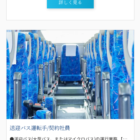
詳しく見る
送迎バス運転手/契約社員
●送迎バス(大型バス、またはマイクロバス)の運行業務 【送迎バス】 ・地元大手企業(トヨタ自動車・トヨタ紡織・TTDC)の通勤バス運行 ・大学(藤田医科大学)のスクールバス運行 ・高校(杜若高校・ルネサンス高等学校)のスクールバス運行 ・トヨタ中央自動車学校のスクールバス運行 ・学校行事等（遠足・音楽祭・部活動送迎） ・冠婚葬祭 ・企業イベント送迎 ・貸切バス運行 等多数の業務がありますので、安定した業務があります！ ※送迎バスから始めて貸切バス、観光バスにステップアップ可！ ※大型一種免許をお持ちの方はスクールバスの運転等から始めます。 【研修について】 ●1ヶ月程度 ・運行管理者による事前教養 ・リーダー・サブリーダーによる運転教養 ・定期便のルート見習い ・毎月の乗務員研修会 ※先輩がマンツーマンで指導します！