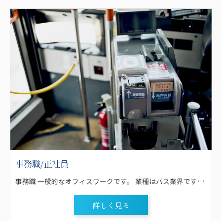
事務職/正社員
事務職 一般的なオフィスワークです。 業種はバス業界ですので、定期便（企業送迎・スクールバス）や送迎、貸切、観光バスに関連する業務です。 楽しみながら貸切バスや観光旅行に関する仕事をしてみませんか？ お客様の電話・メール対応や、パソコンでの見積書作成、基幹システムへの日々のデータ入力や帳票出力(日報等）の他、仕事に慣れてきたらバスの受注業務や、お客様に旅行の提案、企画をしたり、お客様の要望にそった行程の作成等も行います。 仕事内容は、具体的に １．お客様の電話・メール対応 ２．基幹システムへのデータ入力（日報等）や各種帳票出力 ３．エクセルによる見積書作成。KINTONEも導入済です！ ４．バスの受注業務 ５．お客様の旅行行程の企画・作成 ６．宿泊先、訪問先、お食事処の手配 ７．貸切バス、送迎バス、観光バス旅行等に関する業務全般 等です。 ツアープランナーさんや、添乗員さんなど、旅行業に携わった 事がある方も大歓迎です！！ あなたのセンスをかたちにして下さい！ 明るくて、人と接する事が好きな方をお待ちしております！
詳しく見る