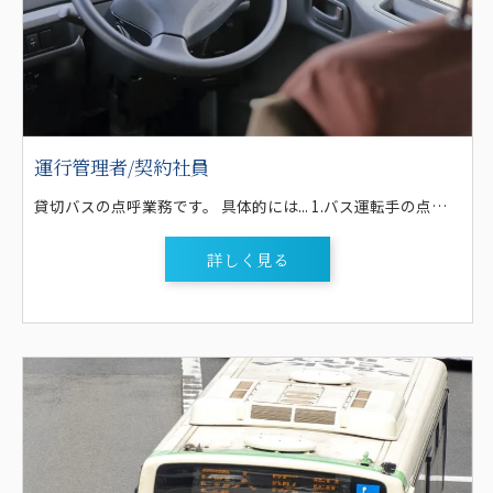
運行管理者/契約社員
貸切バスの点呼業務です。 具体的には... 1.バス運転手の点呼業務(早朝や夜間・土曜日・日曜日等) ※乗務員のアルコール検査機を使用したアルコールチェック。免許証の確認。健康状態 や睡眠時間等のチェックなどを行い、運行の可否を決定します。 2.各種運行管理業務 ※車両点検表のチェックや業務日報の管理 3.渋滞情報や事故情報の伝達 4.緊急時の無線連絡 【研修制度】 1ヶ月程度 ・課長・主任による教養 ・実務見習い ・定期便のルート見習い ・毎月の乗務員研修会 等 ※先輩がマンツーマンで指導をします！
詳しく見る