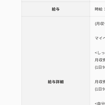
給与
時給：
(月収
マイ
<し
月収例
(1日
給与詳細
月収例
(1日
<自