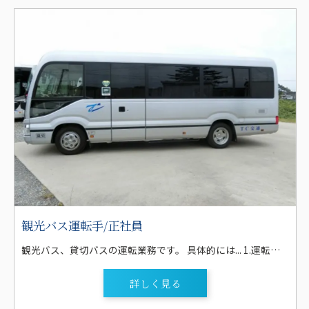
観光バス運転手/正社員
観光バス、貸切バスの運転業務です。 具体的には... 1.運転する観光バスは、大型バス(60人乗り・55人乗り)、または中型バス(27人乗り)がメインです。 2.日帰りが多いですが、行楽シーズンなどは、三河や東海地区はもちろん、関東や関西などに向かう1～2泊のコースが数回あります。 なお、宿泊を伴う場合は、1,000円/泊(マイクロ)・2,000円/泊(大バス)を支給します。 3.外国人向けの観光(インバウンド)は扱っていません。 4.観光バスの運行業務が少ない時期は、部活動の遠征や送迎、遠足や結婚式の送迎等の貸切バスの運行、地元大手企業の通勤バスや高校、 自動車学校の送迎バスの運行業務等があります。 5.正社員登用後は、運行管理者講習も受講して頂き、点呼業務など安全管理業務もして頂きます。 ＴC交通の運転手のお仕事は、企業送迎や学生のスクールバスなどの送迎が全体の仕事の7割以上を占めていますが、もちろん観光、貸切、企業イベント、学校行事、遠足、部活動送迎、冠婚葬祭等々様々な運転の仕事があります。 観光を担当するにはやはりスキルが必要となりますが、焦らずに徐々にステップアップしていけば大丈夫です！ シーズンによって観光が少ない時期でも、定期便の運行の仕事も多数ありますので稼ぎたい方は、しっかりと仕事があります。
詳しく見る