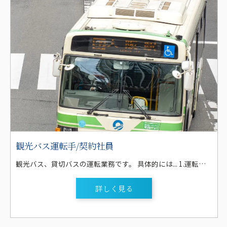
観光バス運転手/契約社員
観光バス、貸切バスの運転業務です。 具体的には... 1.運転する観光バスは、大型バス(60人乗り・55人乗り)、または中型バス(27人乗り)がメインです。 2.日帰りが多いですが、行楽シーズンなどは、三河や東海地区はもちろん、関東や関西などに向かう運行もあります。なお、宿泊を伴う場合は、1,000円/泊(マイクロ)・2,000円/泊(大バス)を支給します。 3.外国人向けの観光(インバウンド)は扱っていません。 4.観光バスの運行業務が少ない時期は、部活動の遠征や送迎、遠足や結婚式の送迎等の貸切バスの運行、地元大手企業の通勤バスや高校、自動車学校の送迎バスの運行業務等があります。 5.希望者には、運行管理者講習も受講して頂き、点呼業務など安全管理業務に携わることも可能です。 6.送迎バス業務では、地元大手企業の送迎、高校の送迎、学校行事、自動車学校の送迎等があります。経験を重ね、観光バス業務にステップアップしてゆくことも可能です。
詳しく見る