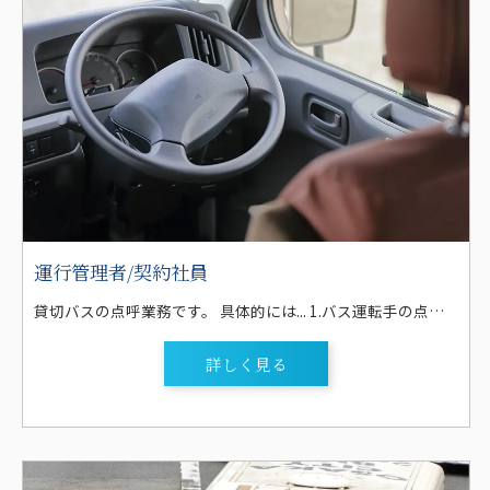
運行管理者/契約社員
貸切バスの点呼業務です。 具体的には... 1.バス運転手の点呼業務(早朝や夜間・土曜日・日曜日等) ※乗務員のアルコール検査機を使用したアルコールチェック。免許証の確認。健康状態 や睡眠時間等のチェックなどを行い、運行の可否を決定します。 2.各種運行管理業務 ※車両点検表のチェックや業務日報の管理 3.渋滞情報や事故情報の伝達 4.緊急時の無線連絡 【研修制度】 1ヶ月程度 ・課長・主任による教養 ・実務見習い ・定期便のルート見習い ・毎月の乗務員研修会 等 ※先輩がマンツーマンで指導をします！
詳しく見る