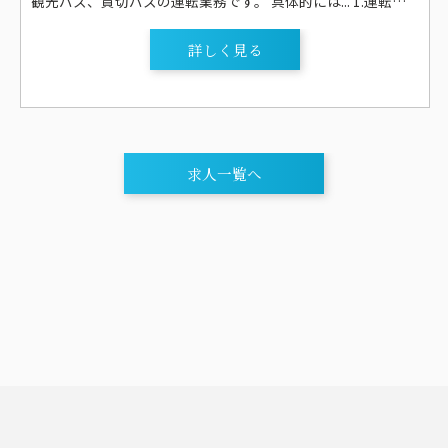
観光バス、貸切バスの運転業務です。 具体的には... 1.運転する観光バスは、大型バス(60人乗り・55人乗り)、または中型バス(27人乗り)がメインです。 2.日帰りが多いですが、行楽シーズンなどは、三河や東海地区はもちろん、関東や関西などに向かう1～2泊のコースが数回あります。 なお、宿泊を伴う場合は、1,000円/泊(マイクロ)・2,000円/泊(大バス)を支給します。 3.外国人向けの観光(インバウンド)は扱っていません。 4.観光バスの運行業務が少ない時期は、部活動の遠征や送迎、遠足や結婚式の送迎等の貸切バスの運行、地元大手企業の通勤バスや高校、 自動車学校の送迎バスの運行業務等があります。 5.正社員登用後は、運行管理者講習も受講して頂き、点呼業務など安全管理業務もして頂きます。 ＴC交通の運転手のお仕事は、企業送迎や学生のスクールバスなどの送迎が全体の仕事の7割以上を占めていますが、もちろん観光、貸切、企業イベント、学校行事、遠足、部活動送迎、冠婚葬祭等々様々な運転の仕事があります。 観光を担当するにはやはりスキルが必要となりますが、焦らずに徐々にステップアップしていけば大丈夫です！ シーズンによって観光が少ない時期でも、定期便の運行の仕事も多数ありますので稼ぎたい方は、しっかりと仕事があります。
詳しく見る
求人一覧へ