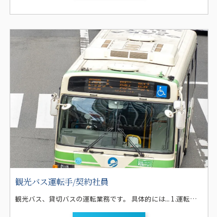
観光バス運転手/契約社員
観光バス、貸切バスの運転業務です。 具体的には... 1.運転する観光バスは、大型バス(60人乗り・55人乗り)、または中型バス(27人乗り)がメインです。 2.日帰りが多いですが、行楽シーズンなどは、三河や東海地区はもちろん、関東や関西などに向かう運行もあります。なお、宿泊を伴う場合は、1,000円/泊(マイクロ)・2,000円/泊(大バス)を支給します。 3.外国人向けの観光(インバウンド)は扱っていません。 4.観光バスの運行業務が少ない時期は、部活動の遠征や送迎、遠足や結婚式の送迎等の貸切バスの運行、地元大手企業の通勤バスや高校、自動車学校の送迎バスの運行業務等があります。 5.希望者には、運行管理者講習も受講して頂き、点呼業務など安全管理業務に携わることも可能です。 6.送迎バス業務では、地元大手企業の送迎、高校の送迎、学校行事、自動車学校の送迎等があります。経験を重ね、観光バス業務にステップアップしてゆくことも可能です。