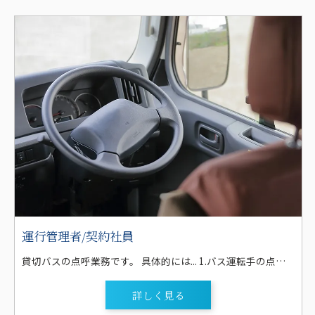
運行管理者/契約社員
貸切バスの点呼業務です。 具体的には... 1.バス運転手の点呼業務(早朝や夜間・土曜日・日曜日等) ※乗務員のアルコール検査機を使用したアルコールチェック。免許証の確認。健康状態 や睡眠時間等のチェックなどを行い、運行の可否を決定します。 2.各種運行管理業務 ※車両点検表のチェックや業務日報の管理 3.渋滞情報や事故情報の伝達 4.緊急時の無線連絡 【研修制度】 1ヶ月程度 ・課長・主任による教養 ・実務見習い ・定期便のルート見習い ・毎月の乗務員研修会 等 ※先輩がマンツーマンで指導をします！
詳しく見る