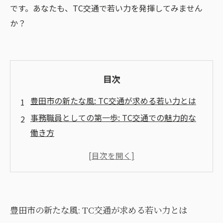
です。あなたも、TC交通で若い力を発揮してみません
か？
目次
豊田市の新たな風: TC交通が求める若い力とは
事務職員としての第一歩: TC交通での魅力的な
働き方
若手社員がもたらす変革: 職場環境の活性化の秘
訣
充実した福利厚生: TC交通の働きやすい制度を
徹底解説
豊田市の新たな風: TC交通が求める若い力とは
未経験者でも安心: TC交通のサポート体制につ